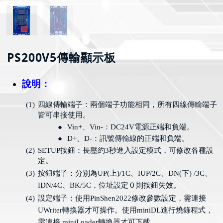
PS200V5傳輸顯示板
說明：
(1)
四線傳輸端子：兩個端子功能相同，所有四線傳輸端子
皆可串接使用。
●
Vin+
、
Vin-
：
DC24V
電源正端和負端。
●
D+
、
D-
：訊號傳輸線的正端和負端。
(2)
SETUP
按鈕：長壓約
3
秒進入設定模式，可修改各種設
定。
(3)
按鈕端子：分別為
UP(
上
)/1C
、
IUP/2C
、
DN(
下
) /3C
、
IDN/4C
、
BK/5C
，位址設定０則按鈕失效。
(4)
設定端子：使用
PinShen2022
修改參數設定，需連接
UWriter
轉換器才可操作。使用
miniDL
進行燒錄程式，
需連接
miniLoader
轉換器才可下載。