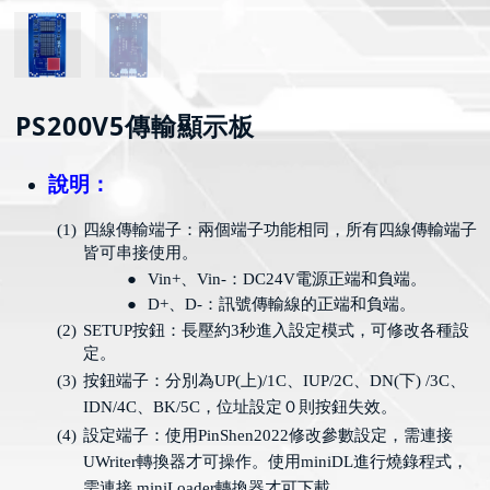
PS200V5傳輸顯示板
說明：
(1)
四線傳輸端子：兩個端子功能相同，所有四線傳輸端子
皆可串接使用。
●
Vin+
、
Vin-
：
DC24V
電源正端和負端。
●
D+
、
D-
：訊號傳輸線的正端和負端。
(2)
SETUP
按鈕：長壓約
3
秒進入設定模式，可修改各種設
定。
(3)
按鈕端子：分別為
UP(
上
)/1C
、
IUP/2C
、
DN(
下
) /3C
、
IDN/4C
、
BK/5C
，位址設定０則按鈕失效。
(4)
設定端子：使用
PinShen2022
修改參數設定，需連接
UWriter
轉換器才可操作。使用
miniDL
進行燒錄程式，
需連接
miniLoader
轉換器才可下載。