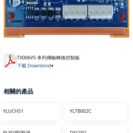
TX006V5 串列傳輸轉換控制板
下載 Downlond▾
相關的產品
YLUCHS1
YLTB002C
RLY03驅動器
DEC001