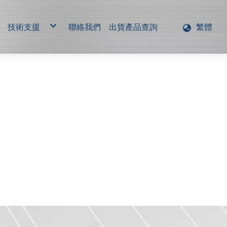
技術支援
聯絡我們
出貨產品查詢
繁體
統
型錄下載
軟體下載
游動
其他
傳輸
點陣
點陣
LCD