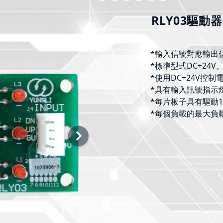
RLY03驅動器
*輸入信號對應輸出信
*標準型式DC+24V
*使用DC+24V控
*具有輸入訊號指示
*每片板子具有驅動1
*每個負載的最大負